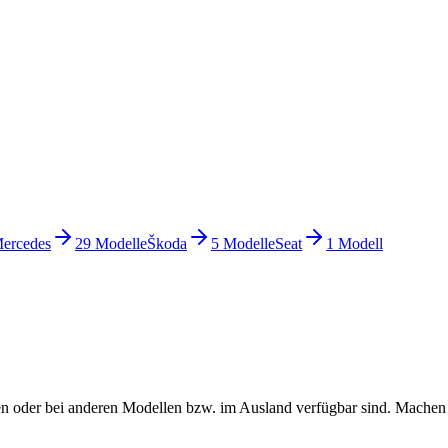
ercedes
29
Modelle
Škoda
5
Modelle
Seat
1
Modell
hätten oder bei anderen Modellen bzw. im Ausland verfügbar sind. Mach