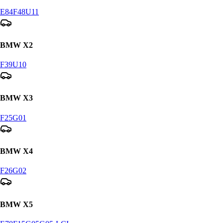
E84
F48
U11
BMW
X2
F39
U10
BMW
X3
F25
G01
BMW
X4
F26
G02
BMW
X5