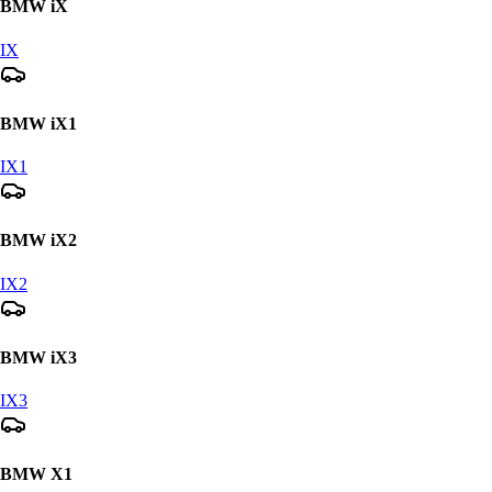
BMW
iX
IX
BMW
iX1
IX1
BMW
iX2
IX2
BMW
iX3
IX3
BMW
X1