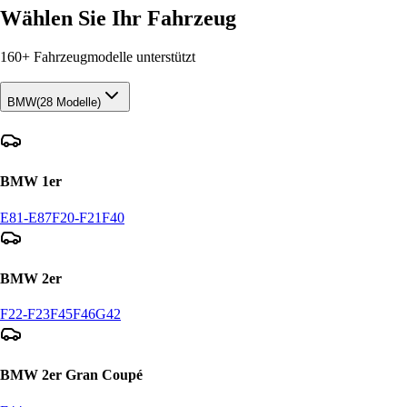
Wählen Sie Ihr Fahrzeug
160+
Fahrzeugmodelle unterstützt
BMW
(
28
Modelle)
BMW
1er
E81-E87
F20-F21
F40
BMW
2er
F22-F23
F45
F46
G42
BMW
2er Gran Coupé