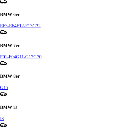
BMW
6er
E63-E64
F12-F13
G32
BMW
7er
F01-F04
G11-G12
G70
BMW
8er
G15
BMW
i3
I3