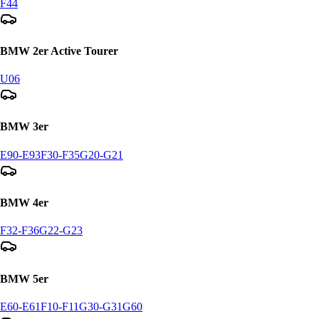
F44
BMW
2er Active Tourer
U06
BMW
3er
E90-E93
F30-F35
G20-G21
BMW
4er
F32-F36
G22-G23
BMW
5er
E60-E61
F10-F11
G30-G31
G60