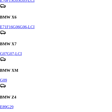
E70
F15
G05
G05-LCI
BMW
X6
E71
F16
G06
G06-LCI
BMW
X7
G07
G07-LCI
BMW
XM
G09
BMW
Z4
E89
G29