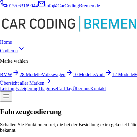
0155 63169044
info@CarCodingBremen.de
Home
Codieren
Marke wählen
BMW
28
Modelle
Volkswagen
10
Modelle
Audi
12
Modelle
M
Übersicht aller Marken
Leistungssteigerung
Diagnose
CarPlay
Über uns
Kontakt
Fahrzeugcodierung
Schalten Sie Funktionen frei, die bei der Bestellung extra gekostet 
bekannt.