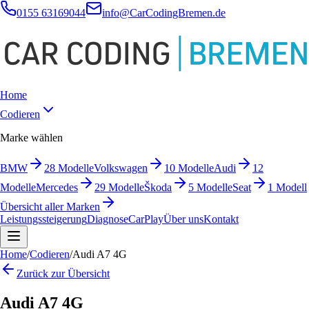
0155 63169044
info@CarCodingBremen.de
Home
Codieren
Marke wählen
BMW
28
Modelle
Volkswagen
10
Modelle
Audi
12
Modelle
Mercedes
29
Modelle
Škoda
5
Modelle
Seat
1
Modell
Übersicht aller Marken
Leistungssteigerung
Diagnose
CarPlay
Über uns
Kontakt
Home
/
Codieren
/
Audi A7 4G
Zurück zur Übersicht
Audi A7 4G